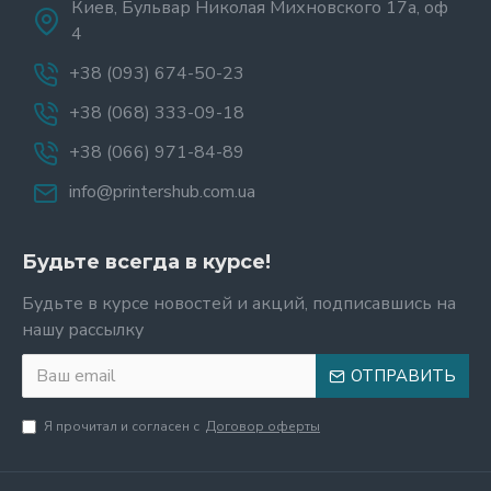
Киев, Бульвар Николая Михновского 17а, оф
4
+38 (093) 674-50-23
+38 (068) 333-09-18
+38 (066) 971-84-89
info@printershub.com.ua
Будьте всегда в курсе!
Будьте в курсе новостей и акций, подписавшись на
нашу рассылку
ОТПРАВИТЬ
Я прочитал и согласен с
Договор оферты