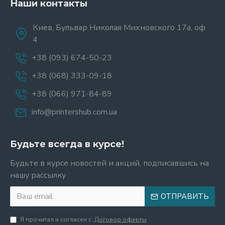
Наши контакты
Киев, Бульвар Николая Михновского 17а, оф
4
+38 (093) 674-50-23
+38 (068) 333-09-18
+38 (066) 971-84-89
info@printershub.com.ua
Будьте всегда в курсе!
Будьте в курсе новостей и акций, подписавшись на
нашу рассылку
ОТПРАВИТЬ
Я прочитал и согласен с
Договор оферты