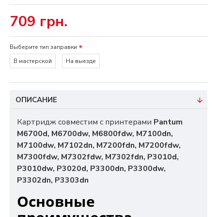
709 грн.
Выберите тип заправки
В мастерской
На выезде
ОПИСАНИЕ
Картридж совместим с принтерами
Pantum
M6700d, M6700dw, M6800fdw, M7100dn,
M7100dw, M7102dn, M7200fdn, M7200fdw,
M7300fdw, M7302fdw, M7302fdn, P3010d,
P3010dw, P3020d, P3300dn, P3300dw,
P3302dn, P3303dn
Основные