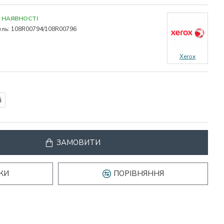
 НАЯВНОСТІ
ль:
108R00794/108R00796
Xerox
і
ЗАМОВИТИ
КИ
ПОРІВНЯННЯ