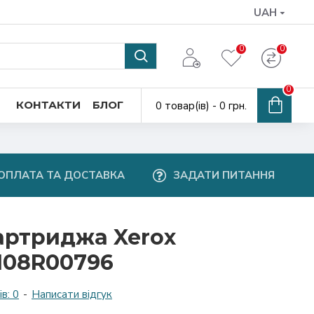
UAH
0
0
0
КОНТАКТИ
БЛОГ
0 товар(ів) - 0 грн.
ОПЛАТА ТА ДОСТАВКА
ЗАДАТИ ПИТАННЯ
артриджа Xerox
108R00796
в: 0
-
Написати відгук