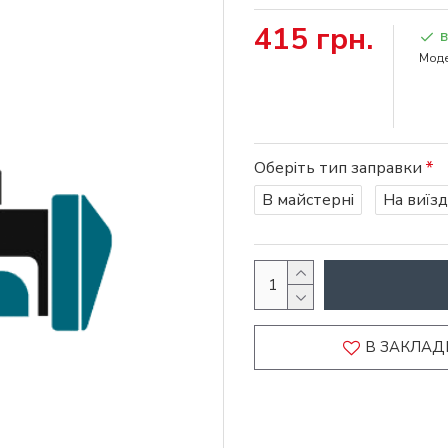
415 грн.
В
Моде
Оберіть тип заправки
В майстерні
На виїзд
В ЗАКЛАД