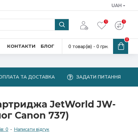
UAH
0
0
0
КОНТАКТИ
БЛОГ
0 товар(ів) - 0 грн.
ОПЛАТА ТА ДОСТАВКА
ЗАДАТИ ПИТАННЯ
артриджа JetWorld JW-
ог Canon 737)
в: 0
-
Написати відгук