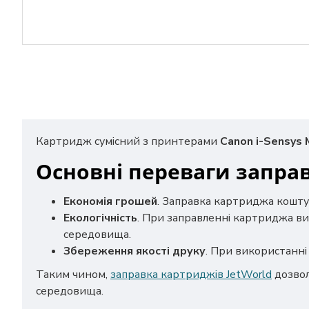
Картридж сумісний з принтерами
Canon i-Sensys
Основні переваги запра
Економія грошей
. Заправка картриджа кошту
Екологічність
. При заправленні картриджа ви
середовища.
Збереження якості друку
. При використанні 
Таким чином,
заправка картриджів JetWorld
дозвол
середовища.