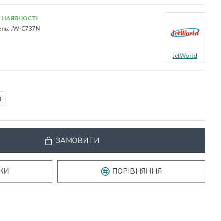
 НАЯВНОСТІ
ль:
JW-C737N
JetWorld
і
ЗАМОВИТИ
КИ
ПОРІВНЯННЯ