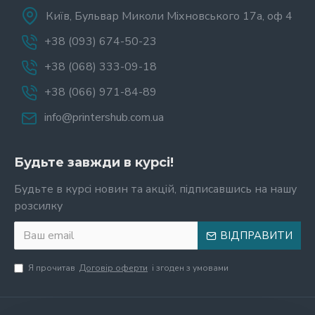
Київ, Бульвар Миколи Міхновського 17а, оф 4
+38 (093) 674-50-23
+38 (068) 333-09-18
+38 (066) 971-84-89
info@printershub.com.ua
Будьте завжди в курсі!
Будьте в курсі новин та акцій, підписавшись на нашу
розсилку
ВІДПРАВИТИ
Я прочитав
Договір оферти
і згоден з умовами