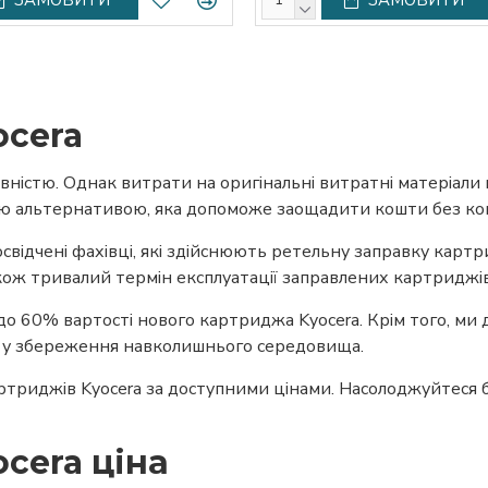
ocera
ивністю. Однак витрати на оригінальні витратні матеріал
ою альтернативою, яка допоможе заощадити кошти без комп
свідчені фахівці, які здійснюють ретельну заправку карт
також тривалий термін експлуатації заправлених картриджів
 60% вартості нового картриджа Kyocera. Крім того, ми д
ок у збереження навколишнього середовища.
картриджів Kyocera за доступними цінами. Насолоджуйтес
cera ціна