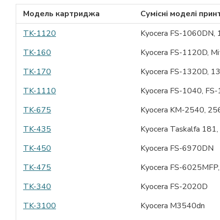
Модель картриджа
Сумісні моделі прин
TK-1120
Kyocera FS-1060DN,
TK-160
Kyocera FS-1120D, M
TK-170
Kyocera FS-1320D, 
TK-1110
Kyocera FS-1040, FS
TK-675
Kyocera KM-2540, 25
TK-435
Kyocera Taskalfa 181,
TK-450
Kyocera FS-6970DN
TK-475
Kyocera FS-6025MFP
TK-340
Kyocera FS-2020D
TK-3100
Kyocera M3540dn