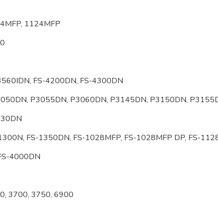
024MFP, 1124MFP
00
M3560IDN, FS-4200DN, FS-4300DN
P3050DN, P3055DN, P3060DN, P3145DN, P3150DN, P315
1030DN
S-1300N, FS-1350DN, FS-1028MFP, FS-1028MFP DP, FS-11
 FS-4000DN
0, 3700, 3750, 6900