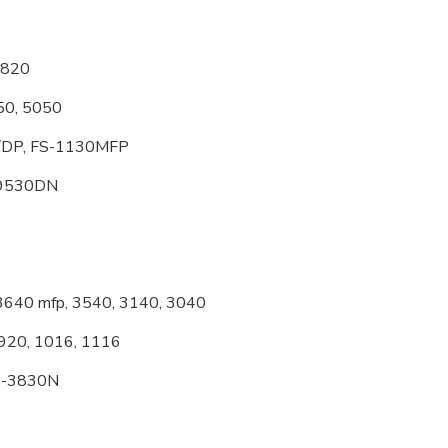
 820
50, 5050
/DP, FS-1130MFP
 9530DN
3640 mfp, 3540, 3140, 3040
 920, 1016, 1116
S-3830N