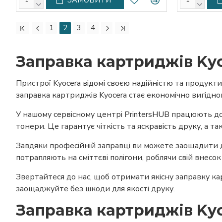
1
2
3
4
Заправка картриджів Ky
Пристрої Kyocera відомі своєю надійністю та продукт
заправка картриджів Kyocera стає економічно вигідн
У нашому сервісному центрі PrintersHUB працюють до
тонери. Це гарантує чіткість та яскравість друку, а 
Завдяки професійній заправці ви можете заощадити до
потрапляють на сміттєві полігони, роблячи свій внес
Звертайтеся до нас, щоб отримати якісну заправку 
заощаджуйте без шкоди для якості друку.
Заправка картриджів Kyo