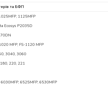
терів та БФП
 1025MFP, 1125MFP
ita Ecosys P2035D
1370DN
-1020 MFP, FS-1120 MFP
60, 3040, 3060
 180, 220, 221
, 6030MFP, 6525MFP, 6530MFP