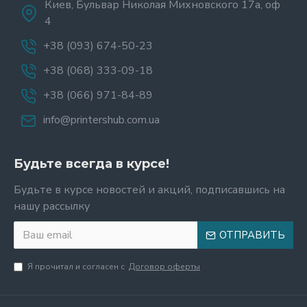
Киев, Бульвар Николая Михновского 17а, оф
4
+38 (093) 674-50-23
+38 (068) 333-09-18
+38 (066) 971-84-89
info@printershub.com.ua
Будьте всегда в курсе!
Будьте в курсе новостей и акций, подписавшись на
нашу рассылку
ОТПРАВИТЬ
Я прочитал и согласен с
Договор оферты