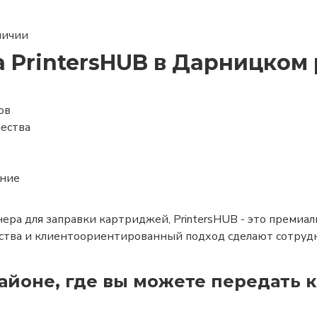
личии
 PrintersHUB в Дарницком
ов
чества
ание
ера для заправки картриджей, PrintersHUB - это премиа
ества и клиентоориентированный подход сделают сотру
йоне, где вы можете передать к