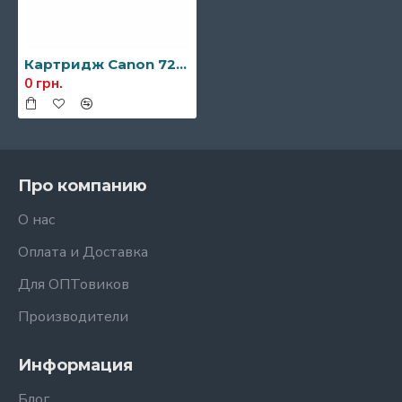
Картридж Canon 729 (черный, красный, голубой, желтый)
0 грн.
Про компанию
О нас
Оплата и Доставка
Для ОПТовиков
Производители
Информация
Блог