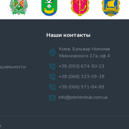
Наши контакты
Киев, Бульвар Николая
Михновского 17а, оф 4
+38 (093) 674-50-23
циальности
+38 (068) 333-09-18
+38 (066) 971-84-89
info@printershub.com.ua
ы