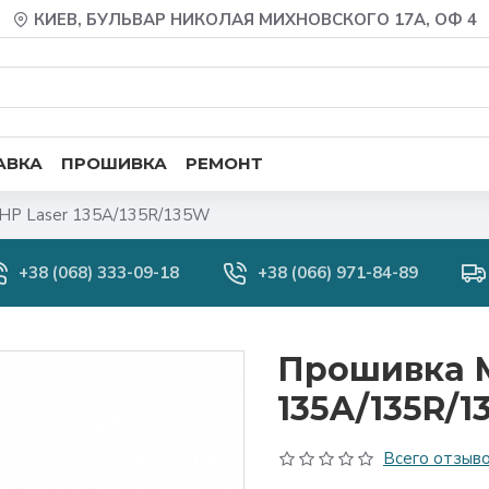
КИЕВ, БУЛЬВАР НИКОЛАЯ МИХНОВСКОГО 17А, ОФ 4
АВКА
ПРОШИВКА
РЕМОНТ
HP Laser 135A/135R/135W
+38 (068) 333-09-18
+38 (066) 971-84-89
Прошивка М
135A/135R/
Всего отзыво