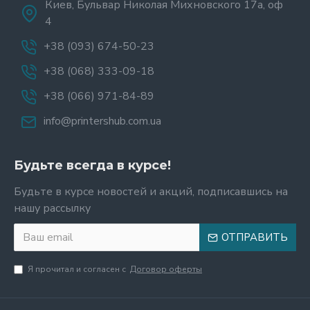
Киев, Бульвар Николая Михновского 17а, оф
4
+38 (093) 674-50-23
+38 (068) 333-09-18
+38 (066) 971-84-89
info@printershub.com.ua
Будьте всегда в курсе!
Будьте в курсе новостей и акций, подписавшись на
нашу рассылку
ОТПРАВИТЬ
Я прочитал и согласен с
Договор оферты