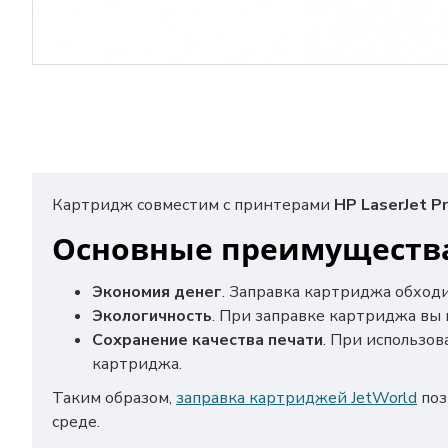
Картридж совместим с принтерами
HP LaserJet P
Основные преимущества
Экономия денег
. Заправка картриджа обход
Экологичность
. При заправке картриджа вы
Сохранение качества печати
. При использов
картриджа.
Таким образом,
заправка картриджей JetWorld
поз
среде.