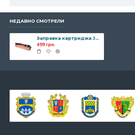
НЕДАВНО СМОТРЕЛИ
Заправка картриджа JetWorld JW-H217XN (аналог HP CF217X)
499 грн.