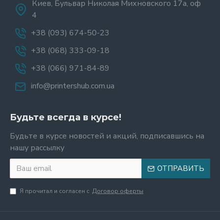
Киев, Бульвар Николая Михновского 17а, оф
4
+38 (093) 674-50-23
+38 (068) 333-09-18
+38 (066) 971-84-89
info@printershub.com.ua
Будьте всегда в курсе!
Будьте в курсе новостей и акций, подписавшись на
нашу рассылку
ОТПРАВИТЬ
Я прочитал и согласен с
Договор оферты