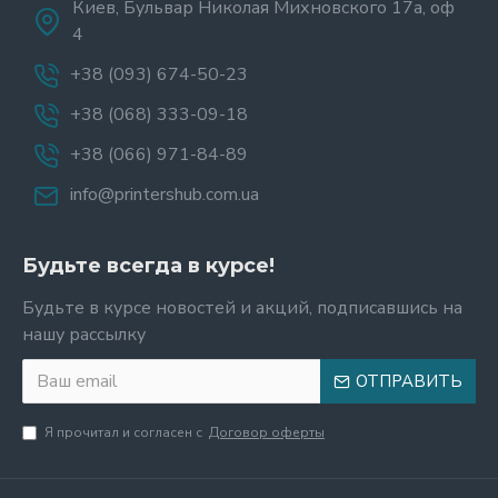
Киев, Бульвар Николая Михновского 17а, оф
4
+38 (093) 674-50-23
+38 (068) 333-09-18
+38 (066) 971-84-89
info@printershub.com.ua
Будьте всегда в курсе!
Будьте в курсе новостей и акций, подписавшись на
нашу рассылку
ОТПРАВИТЬ
Я прочитал и согласен с
Договор оферты