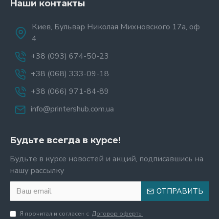
Наши контакты
Киев, Бульвар Николая Михновского 17а, оф
4
+38 (093) 674-50-23
+38 (068) 333-09-18
+38 (066) 971-84-89
info@printershub.com.ua
Будьте всегда в курсе!
Будьте в курсе новостей и акций, подписавшись на
нашу рассылку
ОТПРАВИТЬ
Я прочитал и согласен с
Договор оферты