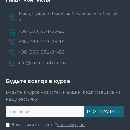
Наши контакты
Киев, Бульвар Николая Михновского 17а, оф
4
+38 (093) 674-50-23
+38 (068) 333-09-18
+38 (066) 971-84-89
info@printershub.com.ua
Будьте всегда в курсе!
Будьте в курсе новостей и акций, подписавшись на
нашу рассылку
ОТПРАВИТЬ
Я прочитал и согласен с
Договор оферты