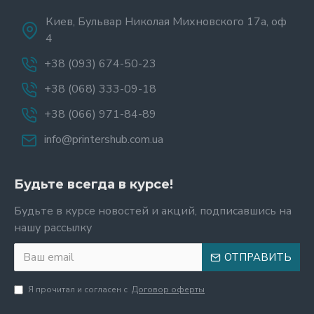
Киев, Бульвар Николая Михновского 17а, оф
4
+38 (093) 674-50-23
+38 (068) 333-09-18
+38 (066) 971-84-89
info@printershub.com.ua
Будьте всегда в курсе!
Будьте в курсе новостей и акций, подписавшись на
нашу рассылку
ОТПРАВИТЬ
Я прочитал и согласен с
Договор оферты