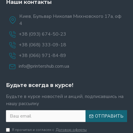
Наши контакты
Киев, Бульвар Николая Михновского 17а, оф
4
+38 (093) 674-50-23
+38 (068) 333-09-18
+38 (066) 971-84-89
info@printershub.com.ua
Будьте всегда в курсе!
Будьте в курсе новостей и акций, подписавшись на
нашу рассылку
ОТПРАВИТЬ
Я прочитал и согласен с
Договор оферты