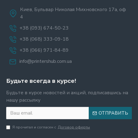
Киев, Бульвар Николая Михновского 17а, оф
4
+38 (093) 674-50-23
+38 (068) 333-09-18
+38 (066) 971-84-89
info@printershub.com.ua
Будьте всегда в курсе!
Будьте в курсе новостей и акций, подписавшись на
нашу рассылку
ОТПРАВИТЬ
Я прочитал и согласен с
Договор оферты