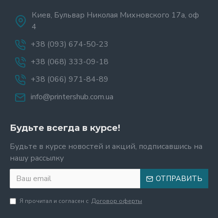
Киев, Бульвар Николая Михновского 17а, оф
4
+38 (093) 674-50-23
+38 (068) 333-09-18
+38 (066) 971-84-89
info@printershub.com.ua
Будьте всегда в курсе!
Будьте в курсе новостей и акций, подписавшись на
нашу рассылку
ОТПРАВИТЬ
Я прочитал и согласен с
Договор оферты