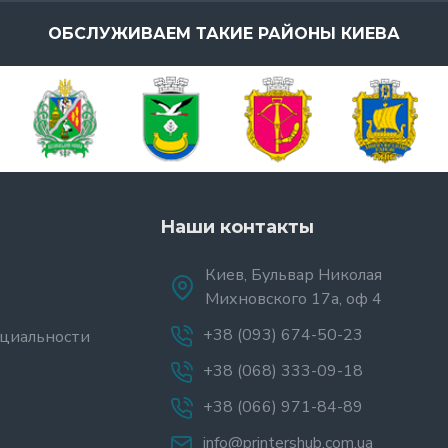
ОБСЛУЖИВАЕМ ТАКИЕ РАЙОНЫ КИЕВА
Наши контакты
Киев, Бульвар Николая
Михновского 17а, оф 4
+38 (093) 674-50-23
циальности
+38 (068) 333-09-18
+38 (066) 971-84-89
info@printershub.com.ua