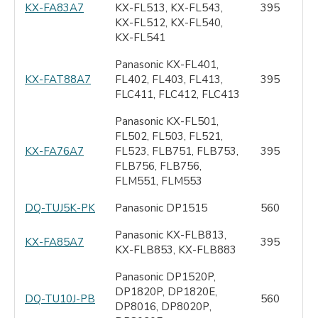
KX-FA83A7
KX-FL513, KX-FL543,
395
KX-FL512, KX-FL540,
KX-FL541
Panasonic KX-FL401,
KX-FAT88A7
FL402, FL403, FL413,
395
FLC411, FLC412, FLC413
Panasonic KX-FL501,
FL502, FL503, FL521,
KX-FA76A7
FL523, FLB751, FLB753,
395
FLB756, FLB756,
FLM551, FLM553
DQ-TUJ5K-PK
Panasonic DP1515
560
Panasonic KX-FLB813,
KX-FA85A7
395
KX-FLB853, KX-FLB883
Panasonic DР1520P,
DР1820P, DР1820E,
DQ-TU10J-PB
560
DР8016, DP8020Р,