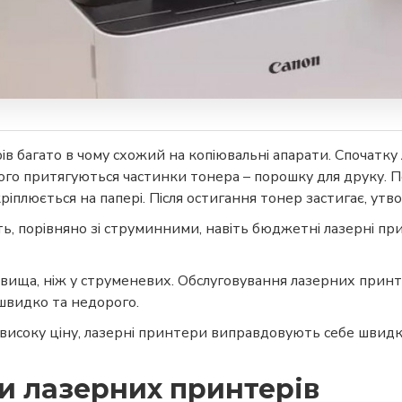
 багато в чому схожий на копіювальні апарати. Спочатку
якого притягуються частинки тонера – порошку для друку. П
кріплюється на папері. Після остигання тонер застигає, у
ть, порівняно зі струминними, навіть бюджетні лазерні 
вища, ніж у струменевих. Обслуговування лазерних принте
швидко та недорого.
високу ціну, лазерні принтери виправдовують себе швидк
и лазерних принтерів