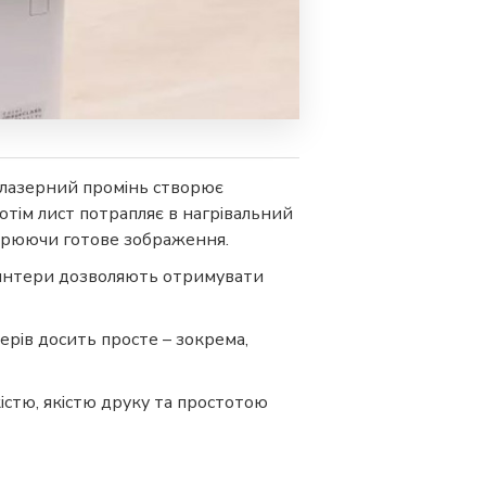
 лазерний промінь створює
отім лист потрапляє в нагрівальний
творюючи готове зображення.
принтери дозволяють отримувати
рів досить просте – зокрема,
істю, якістю друку та простотою