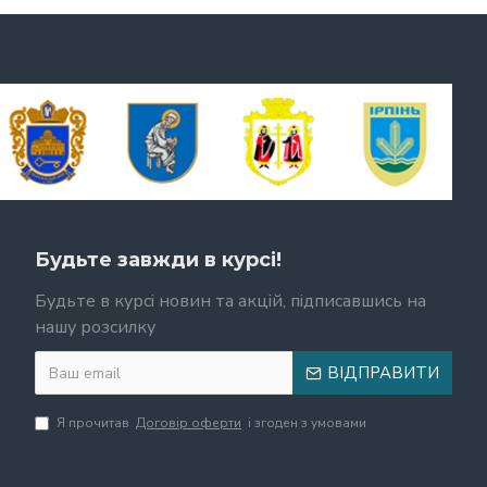
Будьте завжди в курсі!
Будьте в курсі новин та акцій, підписавшись на
нашу розсилку
ВІДПРАВИТИ
Я прочитав
Договір оферти
і згоден з умовами