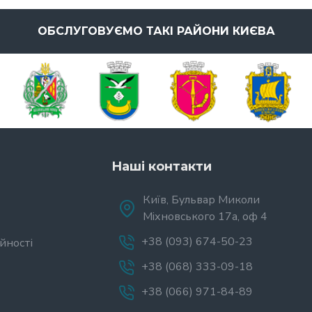
ОБСЛУГОВУЄМО ТАКІ РАЙОНИ КИЄВА
Наші контакти
Київ, Бульвар Миколи
Міхновського 17а, оф 4
+38 (093) 674-50-23
йності
+38 (068) 333-09-18
+38 (066) 971-84-89