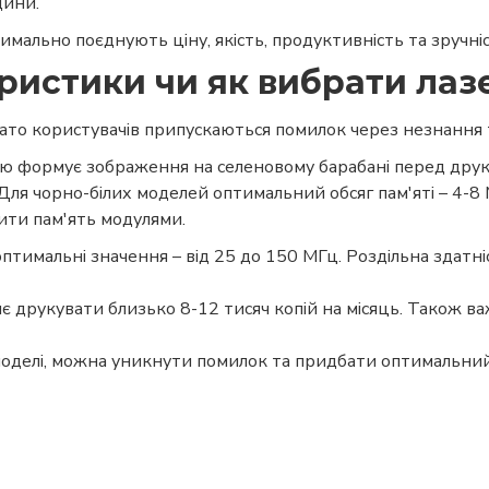
дини.
мально поєднують ціну, якість, продуктивність та зручні
еристики чи як вибрати ла
ато користувачів припускаються помилок через незнання 
тю формує зображення на селеновому барабані перед дру
 Для чорно-білих моделей оптимальний обсяг пам'яті – 4-8 
ти пам'ять модулями.
птимальні значення – від 25 до 150 МГц. Роздільна здатні
є друкувати близько 8-12 тисяч копій на місяць. Також в
оделі, можна уникнути помилок та придбати оптимальний 