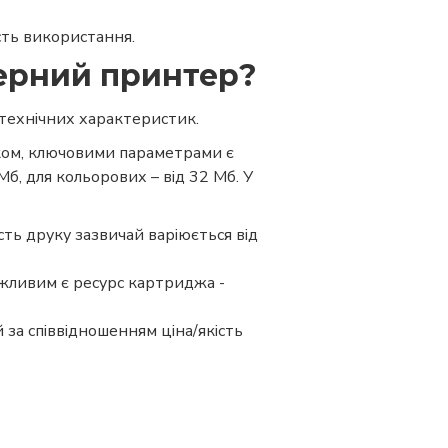
сть використання.
зерний принтер?
технічних характеристик.
ком, ключовими параметрами є
Мб, для кольорових – від 32 Мб. У
сть друку зазвичай варіюється від
ажливим є ресурс картриджа -
за співвідношенням ціна/якість