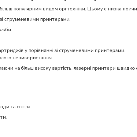
йбільш популярним видом оргтехніки. Цьому є низка причи
а зі струменевими принтерами.
ужби.
артриджів у порівнянні зі струменевими принтерами.
валого невикористання.
жаючи на більш високу вартість, лазерні принтери швидко 
оди та світла.
ти.