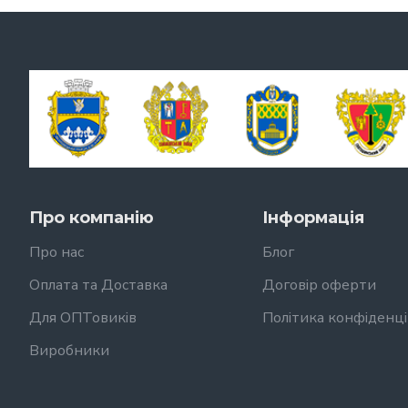
Про компанію
Інформація
Про нас
Блог
Оплата та Доставка
Договір оферти
Для ОПТовиків
Політика конфіденці
Виробники