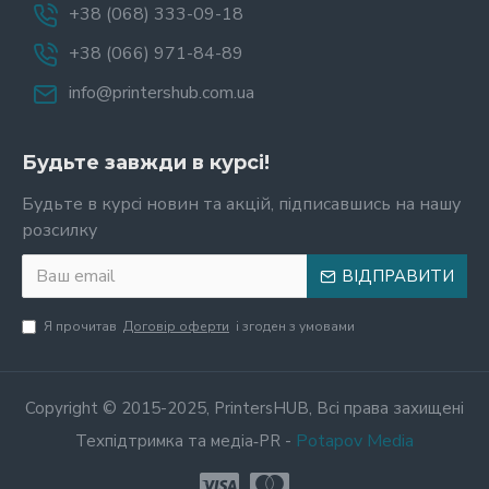
+38 (068) 333-09-18
+38 (066) 971-84-89
info@printershub.com.ua
Будьте завжди в курсі!
Будьте в курсі новин та акцій, підписавшись на нашу
розсилку
ВІДПРАВИТИ
Я прочитав
Договір оферти
і згоден з умовами
Copyright © 2015-2025, PrintersHUB, Всі права захищені
Potapov Media
Техпідтримка та медіа‑PR -