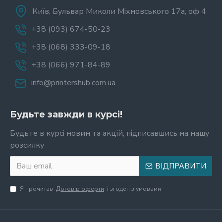
Київ, Бульвар Миколи Міхновського 17а, оф 4
+38 (093) 674-50-23
+38 (068) 333-09-18
+38 (066) 971-84-89
info@printershub.com.ua
Будьте завжди в курсі!
Будьте в курсі новин та акцій, підписавшись на нашу
розсилку
ВІДПРАВИТИ
Я прочитав
Договір оферти
і згоден з умовами