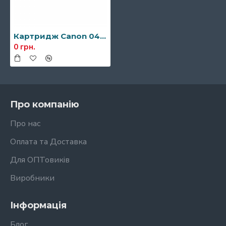
Картридж Canon 045 (чорний, червоний, блакитний, жовтий)
0 грн.
Про компанію
Про нас
Оплата та Доставка
Для ОПТовиків
Виробники
Інформація
Блог