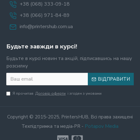
+38 (068) 333-09-18
+38 (066) 971-84-89
info@printershub.com.ua
Будьте завжди в курсі!
Будьте в курсі новин та акцій, підписавшись на нашу
розсилку
ВІДПРАВИТИ
Я прочитав
Договір оферти
і згоден з умовами
Copyright © 2015-2025, PrintersHUB, Всі права захищені
Potapov Media
Техпідтримка та медіа‑PR -