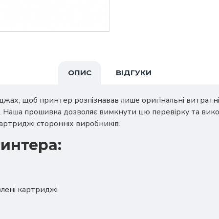
ОПИС
ВІДГУКИ
жах, щоб принтер розпізнавав лише оригінальні витратні 
. Наша прошивка дозволяє вимкнути цю перевірку та вик
артриджі сторонніх виробників.
интера:
влені картриджі