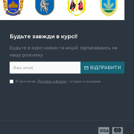
Будьте завжди в курсі!
Будьте в курсі новин та акцій, підписавшись на
нашу розсилку
ВІДПРАВИТИ
Я прочитав
Договір оферти
і згоден з умовами