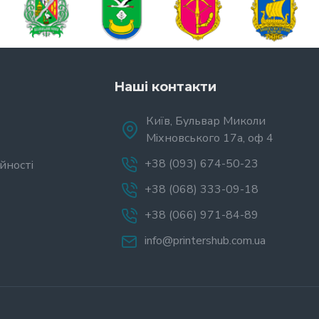
Наші контакти
Київ, Бульвар Миколи
Міхновського 17а, оф 4
+38 (093) 674-50-23
йності
+38 (068) 333-09-18
+38 (066) 971-84-89
info@printershub.com.ua