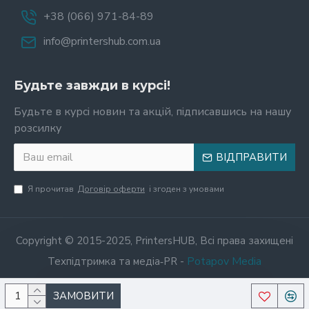
+38 (066) 971-84-89
info@printershub.com.ua
Будьте завжди в курсі!
Будьте в курсі новин та акцій, підписавшись на нашу
розсилку
ВІДПРАВИТИ
Я прочитав
Договір оферти
і згоден з умовами
Copyright © 2015-2025, PrintersHUB, Всі права захищені
Potapov Media
Техпідтримка та медіа‑PR -
ЗАМОВИТИ