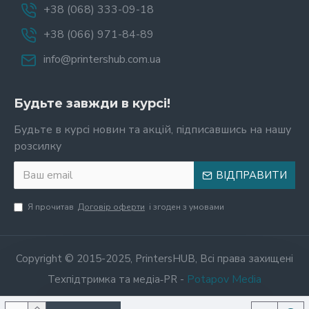
+38 (068) 333-09-18
+38 (066) 971-84-89
info@printershub.com.ua
Будьте завжди в курсі!
Будьте в курсі новин та акцій, підписавшись на нашу
розсилку
ВІДПРАВИТИ
Я прочитав
Договір оферти
і згоден з умовами
Copyright © 2015-2025, PrintersHUB, Всі права захищені
Potapov Media
Техпідтримка та медіа‑PR -