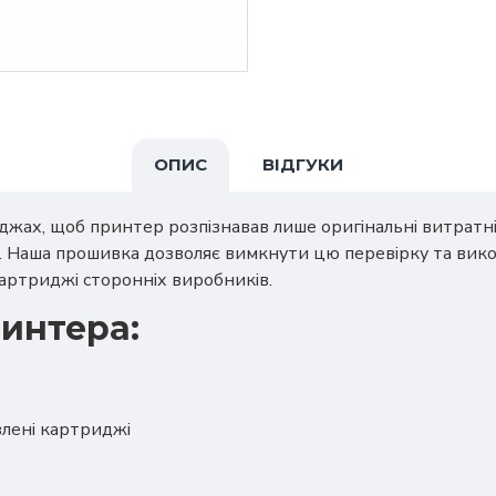
ОПИС
ВІДГУКИ
жах, щоб принтер розпізнавав лише оригінальні витратні 
. Наша прошивка дозволяє вимкнути цю перевірку та вик
артриджі сторонніх виробників.
интера:
влені картриджі