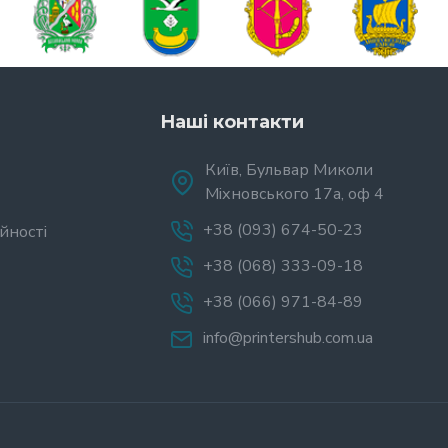
Наші контакти
Київ, Бульвар Миколи
Міхновського 17а, оф 4
+38 (093) 674-50-23
йності
+38 (068) 333-09-18
+38 (066) 971-84-89
info@printershub.com.ua