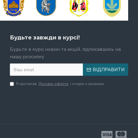
Будьте завжди в курсі!
Будьте в курсі новин та акцій, підписавшись на
нашу розсилку
ВІДПРАВИТИ
Я прочитав
Договір оферти
і згоден з умовами