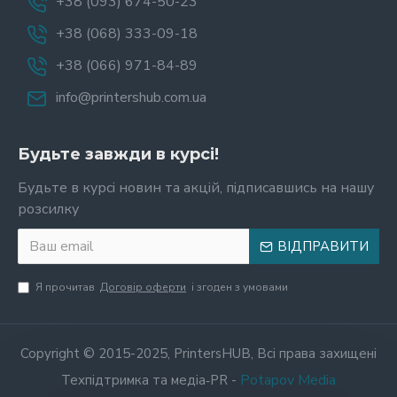
+38 (093) 674-50-23
+38 (068) 333-09-18
+38 (066) 971-84-89
info@printershub.com.ua
Будьте завжди в курсі!
Будьте в курсі новин та акцій, підписавшись на нашу
розсилку
ВІДПРАВИТИ
Я прочитав
Договір оферти
і згоден з умовами
Copyright © 2015-2025, PrintersHUB, Всі права захищені
Potapov Media
Техпідтримка та медіа‑PR -