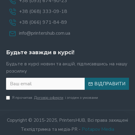
+38 (093) 674-50-23
+38 (068) 333-09-18
+38 (066) 971-84-89
info@printershub.com.ua
Будьте завжди в курсі!
Будьте в курсі новин та акцій, підписавшись на нашу
розсилку
ВІДПРАВИТИ
Я прочитав
Договір оферти
і згоден з умовами
Copyright © 2015-2025, PrintersHUB, Всі права захищені
Potapov Media
Техпідтримка та медіа‑PR -