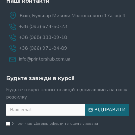
Наші контакти
Київ, Бульвар Миколи Міхновського 17а, оф 4
+38 (093) 674-50-23
+38 (068) 333-09-18
+38 (066) 971-84-89
info@printershub.com.ua
Будьте завжди в курсі!
Будьте в курсі новин та акцій, підписавшись на нашу
розсилку
ВІДПРАВИТИ
Я прочитав
Договір оферти
і згоден з умовами