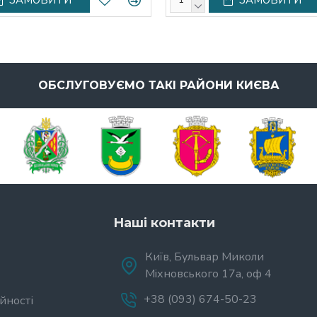
ОБСЛУГОВУЄМО ТАКІ РАЙОНИ КИЄВА
Наші контакти
Київ, Бульвар Миколи
Міхновського 17а, оф 4
+38 (093) 674-50-23
йності