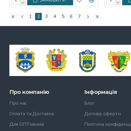
1
2
3
4
5
6
7
Про компанію
Інформація
Про нас
Блог
Оплата та Доставка
Договір оферти
Для ОПТовиків
Політика конфіденці