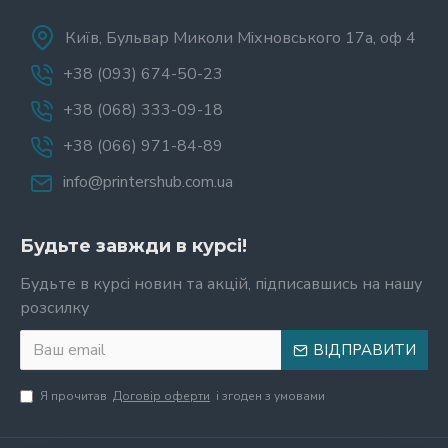
Київ, Бульвар Миколи Міхновського 17а, оф 4
+38 (093) 674-50-23
+38 (068) 333-09-18
+38 (066) 971-84-89
info@printershub.com.ua
Будьте завжди в курсі!
Будьте в курсі новин та акцій, підписавшись на нашу
розсилку
ВІДПРАВИТИ
Я прочитав
Договір оферти
і згоден з умовами