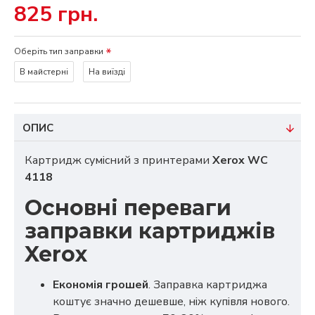
825 грн.
Оберіть тип заправки
В майстерні
На виїзді
ОПИС
Картридж сумісний з принтерами
Xerox WC
4118
Основні переваги
заправки картриджів
Xerox
Економія грошей
. Заправка картриджа
коштує значно дешевше, ніж купівля нового.