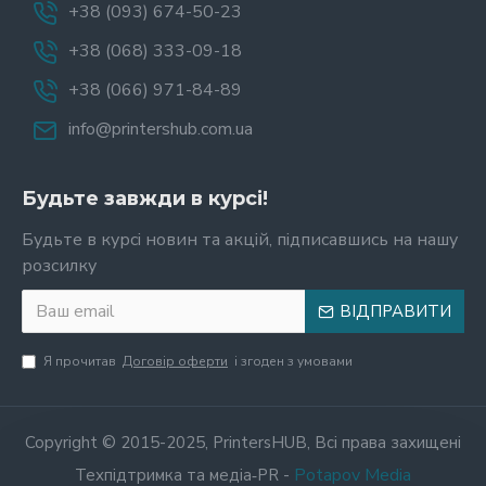
+38 (093) 674-50-23
+38 (068) 333-09-18
+38 (066) 971-84-89
info@printershub.com.ua
Будьте завжди в курсі!
Будьте в курсі новин та акцій, підписавшись на нашу
розсилку
ВІДПРАВИТИ
Я прочитав
Договір оферти
і згоден з умовами
Copyright © 2015-2025, PrintersHUB, Всі права захищені
Potapov Media
Техпідтримка та медіа‑PR -