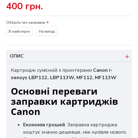
400 грн.
Оберіть тип заправки
В майстерні
На виїзді
ОПИС
Картридж сумісний з принтерами
Canon i-
sensys LBP112, LBP113W, MF112, MF113W
Основні переваги
заправки картриджів
Canon
Економія грошей
. Заправка картриджа
коштує значно дешевше, ніж купівля нового.