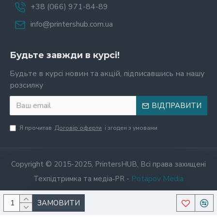
+38 (066) 971-84-89
info@printershub.com.ua
Будьте завжди в курсі!
Будьте в курсі новин та акцій, підписавшись на нашу
розсилку
ВІДПРАВИТИ
Я прочитав
Договір оферти
і згоден з умовами
Copyright © 2015-2025, PrintersHUB, Всі права захищені
Potapov Media
Техпідтримка та медіа‑PR -
ЗАМОВИТИ