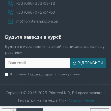
+38 (068) 333-09-18
+38 (066) 971-84-89
info@printershub.com.ua
Будьте завжди в курсі!
Будьте в курсі новин та акцій, підписавшись на нашу
розсилку
ВІДПРАВИТИ
Я прочитав
Договір оферти
і згоден з умовами
Copyright © 2015-2025, PrintersHUB, Всі права захищені
Potapov Media
Техпідтримка та медіа‑PR -