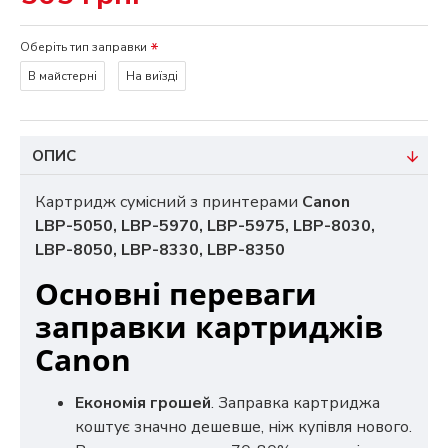
Оберіть тип заправки
В майстерні
На виїзді
ОПИС
Картридж сумісний з принтерами
Canon
LBР-5050, LBР-5970, LBР-5975, LBР-8030,
LBР-8050, LBР-8330, LBР-8350
Основні переваги
заправки картриджів
Canon
Економія грошей
. Заправка картриджа
коштує значно дешевше, ніж купівля нового.