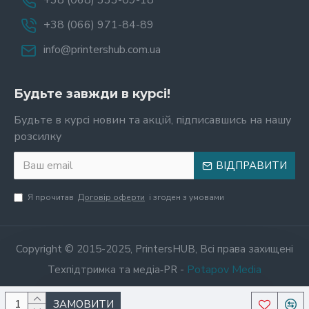
+38 (068) 333-09-18
+38 (066) 971-84-89
info@printershub.com.ua
Будьте завжди в курсі!
Будьте в курсі новин та акцій, підписавшись на нашу
розсилку
ВІДПРАВИТИ
Я прочитав
Договір оферти
і згоден з умовами
Copyright © 2015-2025, PrintersHUB, Всі права захищені
Potapov Media
Техпідтримка та медіа‑PR -
ЗАМОВИТИ