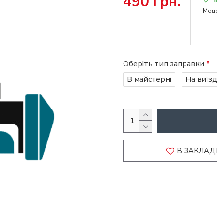
490 грн.
В
Моде
Оберіть тип заправки
В майстерні
На виїзд
В ЗАКЛАД