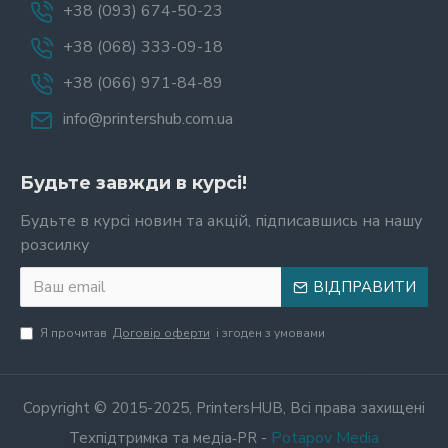
+38 (093) 674-50-23
+38 (068) 333-09-18
+38 (066) 971-84-89
info@printershub.com.ua
Будьте завжди в курсі!
Будьте в курсі новин та акцій, підписавшись на нашу
розсилку
ВІДПРАВИТИ
Я прочитав
Договір оферти
і згоден з умовами
Copyright © 2015-2025, PrintersHUB, Всі права захищені
Potapov Media
Техпідтримка та медіа‑PR -