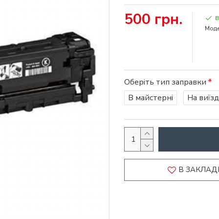
500 грн.
В
Моде
Оберіть тип заправки
В майстерні
На виїзд
В ЗАКЛАД