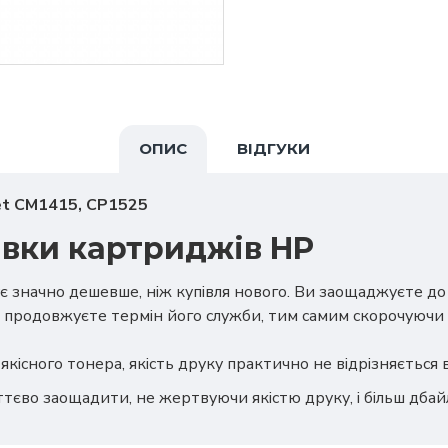
ОПИС
ВІДГУКИ
et CM1415, CP1525
авки картриджів HP
є значно дешевше, ніж купівля нового. Ви заощаджуєте д
 продовжуєте термін його служби, тим самим скорочуючи 
якісного тонера, якість друку практично не відрізняється
ттєво заощадити, не жертвуючи якістю друку, і більш дба