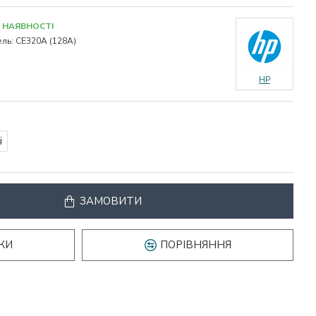
 НАЯВНОСТІ
ль:
CE320A (128A)
HP
і
ЗАМОВИТИ
КИ
ПОРІВНЯННЯ