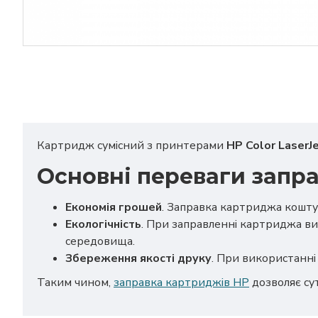
Картридж сумісний з принтерами
HP Color LaserJ
Основні переваги запр
Економія грошей
. Заправка картриджа кошту
Екологічність
. При заправленні картриджа ви
середовища.
Збереження якості друку
. При використанні 
Таким чином,
заправка картриджів HP
дозволяє су