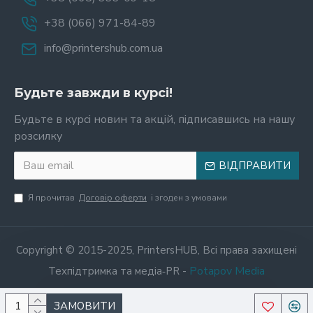
+38 (066) 971-84-89
info@printershub.com.ua
Будьте завжди в курсі!
Будьте в курсі новин та акцій, підписавшись на нашу
розсилку
ВІДПРАВИТИ
Я прочитав
Договір оферти
і згоден з умовами
Copyright © 2015-2025, PrintersHUB, Всі права захищені
Potapov Media
Техпідтримка та медіа‑PR -
ЗАМОВИТИ