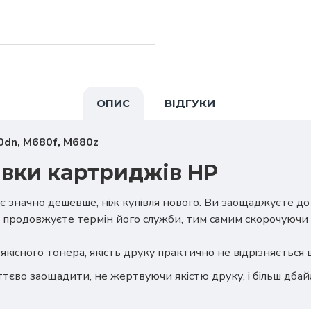
ОПИС
ВІДГУКИ
0dn, M680f, M680z
авки картриджів HP
є значно дешевше, ніж купівля нового. Ви заощаджуєте д
 продовжуєте термін його служби, тим самим скорочуючи 
якісного тонера, якість друку практично не відрізняється
ттєво заощадити, не жертвуючи якістю друку, і більш дба