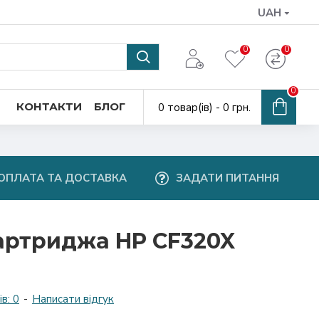
UAH
0
0
0
КОНТАКТИ
БЛОГ
0 товар(ів) - 0 грн.
ОПЛАТА ТА ДОСТАВКА
ЗАДАТИ ПИТАННЯ
артриджа HP CF320X
в: 0
-
Написати відгук