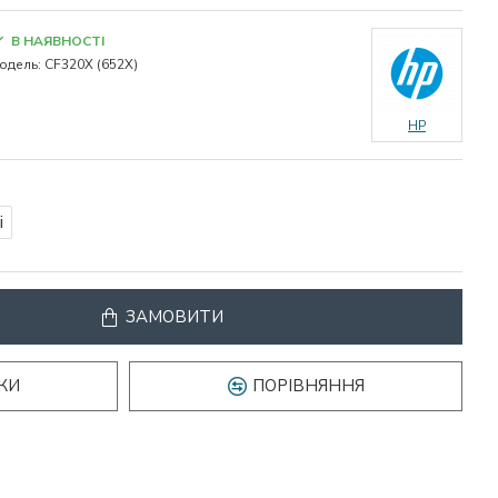
В НАЯВНОСТІ
одель:
CF320X (652X)
HP
і
ЗАМОВИТИ
КИ
ПОРІВНЯННЯ