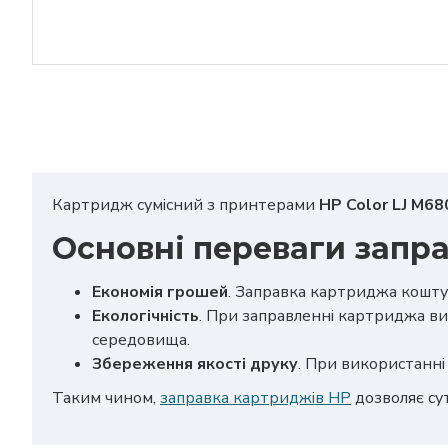
Картридж сумісний з принтерами
HP Color LJ M68
Основні переваги запр
Економія грошей
. Заправка картриджа кошту
Екологічність
. При заправленні картриджа ви
середовища.
Збереження якості друку
. При використанні 
Таким чином,
заправка картриджів HP
дозволяє су