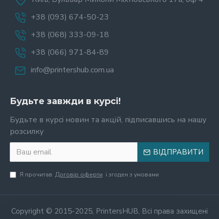
+38 (093) 674-50-23
+38 (068) 333-09-18
+38 (066) 971-84-89
info@printershub.com.ua
Будьте завжди в курсі!
Будьте в курсі новин та акцій, підписавшись на нашу
розсилку
ВІДПРАВИТИ
Я прочитав
Договір оферти
і згоден з умовами
Copyright © 2015-2025, PrintersHUB, Всі права захищені