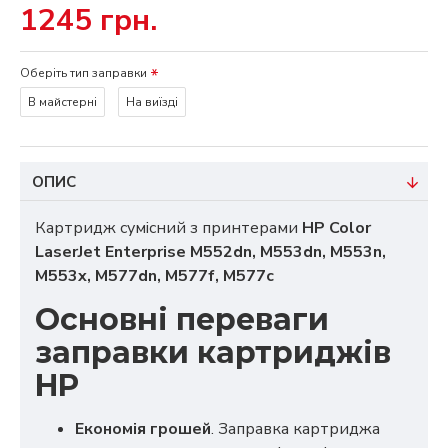
1245 грн.
Оберіть тип заправки
В майстерні
На виїзді
ОПИС
Картридж сумісний з принтерами
HP Color
LaserJet Enterprise M552dn, M553dn, M553n,
M553x, M577dn, M577f, M577c
Основні переваги
заправки картриджів
HP
Економія грошей
. Заправка картриджа