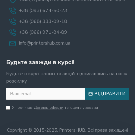
+38 (093) 674-50-23
+38 (068) 333-09-18
+38 (066) 971-84-89
info@printershub.com.ua
Будьте завжди в курсі!
Будьте в курсі новин та акцій, підписавшись на нашу
розсилку
ВІДПРАВИТИ
Я прочитав
Договір оферти
і згоден з умовами
Copyright © 2015-2025, PrintersHUB, Всі права захищені