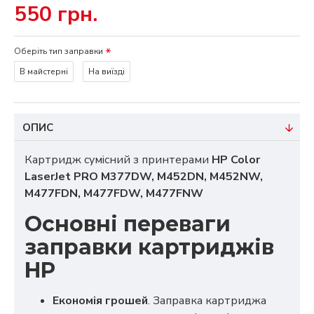
550 грн.
Оберіть тип заправки
В майстерні
На виїзді
ОПИС
Картридж сумісний з принтерами
HP Color
LaserJet PRO M377DW, M452DN, M452NW,
M477FDN, M477FDW, M477FNW
Основні переваги
заправки картриджів
HP
Економія грошей
. Заправка картриджа