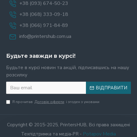
+38 (093) 674-50-23
+38 (068) 333-09-18
+38 (066) 971-84-89
info@printershub.com.ua
Будьте завжди в курсі!
Будьте в курсі новин та акцій, підписавшись на нашу
розсилку
ВІДПРАВИТИ
Я прочитав
Договір оферти
і згоден з умовами
Copyright © 2015-2025, PrintersHUB, Всі права захищені
Potapov Media
Техпідтримка та медіа‑PR -