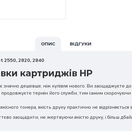
ОПИС
ВІДГУКИ
et 2550, 2820, 2840
авки картриджів HP
є значно дешевше, ніж купівля нового. Ви заощаджуєте д
 продовжуєте термін його служби, тим самим скорочуючи 
якісного тонера, якість друку практично не відрізняється
ттєво заощадити, не жертвуючи якістю друку, і більш дба