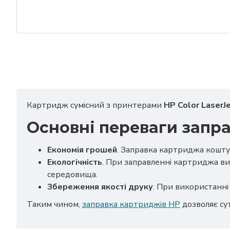
Картридж сумісний з принтерами
HP Color LaserJ
Основні переваги запр
Економія грошей
. Заправка картриджа кошту
Екологічність
. При заправленні картриджа ви
середовища.
Збереження якості друку
. При використанні 
Таким чином,
заправка картриджів HP
дозволяє су